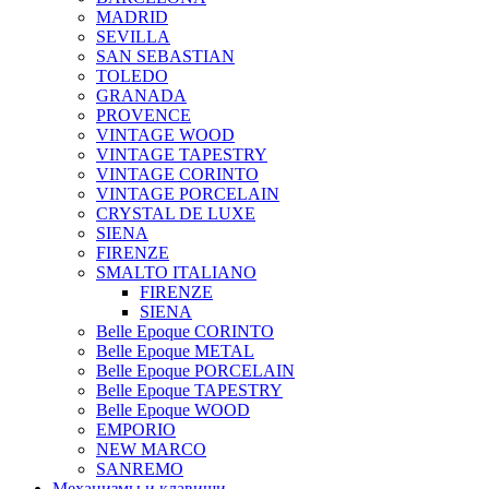
MADRID
SEVILLA
SAN SEBASTIAN
TOLEDO
GRANADA
PROVENCE
VINTAGE WOOD
VINTAGE TAPESTRY
VINTAGE CORINTO
VINTAGE PORCELAIN
CRYSTAL DE LUXE
SIENA
FIRENZE
SMALTO ITALIANO
FIRENZE
SIENA
Belle Epoque CORINTO
Belle Epoque METAL
Belle Epoque PORCELAIN
Belle Epoque TAPESTRY
Belle Epoque WOOD
EMPORIO
NEW MARCO
SANREMO
Механизмы и клавиши