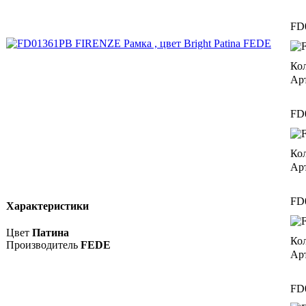
FD0
Кол
Ар
FD0
Кол
Ар
FD0
Характеристики
Цвет
Патина
Кол
Производитель
FEDE
Ар
FD0