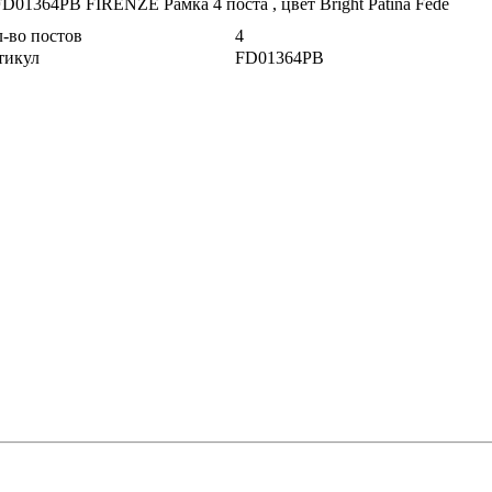
-во постов
4
тикул
FD01364PB