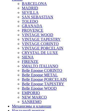
BARCELONA
MADRID
SEVILLA
SAN SEBASTIAN
TOLEDO
GRANADA
PROVENCE
VINTAGE WOOD
VINTAGE TAPESTRY
VINTAGE CORINTO
VINTAGE PORCELAIN
CRYSTAL DE LUXE
SIENA
FIRENZE
SMALTO ITALIANO
Belle Epoque CORINTO
Belle Epoque METAL
Belle Epoque PORCELAIN
Belle Epoque TAPESTRY
Belle Epoque WOOD
EMPORIO
NEW MARCO
SANREMO
Механизмы и клавиши
Накладной монтаж