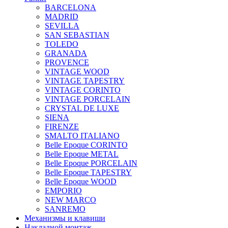
BARCELONA
MADRID
SEVILLA
SAN SEBASTIAN
TOLEDO
GRANADA
PROVENCE
VINTAGE WOOD
VINTAGE TAPESTRY
VINTAGE CORINTO
VINTAGE PORCELAIN
CRYSTAL DE LUXE
SIENA
FIRENZE
SMALTO ITALIANO
Belle Epoque CORINTO
Belle Epoque METAL
Belle Epoque PORCELAIN
Belle Epoque TAPESTRY
Belle Epoque WOOD
EMPORIO
NEW MARCO
SANREMO
Механизмы и клавиши
Накладной монтаж